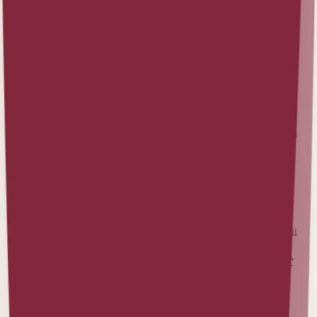
Warum ältere UX‑Beiträge wieder sichtbar
werden sollten
Ich arbeite mich gerade durch einige Artikel auf der Website
der German UPA, um sie an unseren aktuellen
Tone‑of‑Voice‑Guide anzupassen. Das klingt nach Fleißarbeit
und ehrlich gesagt ist es das auch. Deshalb gehe ich strategisch
vor und beginne dort, wo ich gerade den größten Unterschied
machen kann (Oder die meiste Energie gewinne).
Erfahre mehr
Eigenprojekt
1. Februar 2026 (Zuletzt aktualisiert am 27. Juli 2026)
|
1
min Lesezeit
Ab sofort unterstütze ich die Schriftführung der
German UPA
Ich freue mich sehr über meine neue Rolle als Referentin des