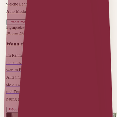
welche Lehre andere daraus ziehen sollten, die KI-Agenten im
Auto-Modus einsetzen.
Erfahre mehr
Eigenprojekt
20. Juni 2026 (Zuletzt aktualisiert am 27. Juli 2026)
|
3
min Lesezeit
Wann eigenen sich Personas?
Im Rahmen meines Studiums habe ich mich intensiv mit
Personas beschäftigt. Ausgangspunkt war für mich die Frage,
warum Personas in vielen Projekten erstellt werden, aber im
Alltag nicht immer zum Einsatz kommen. In der Theorie sind
sie ein zentrales Werkzeug, um Nutzende greifbar zu machen
und Entscheidungen zu unterstützen. In der Praxis sieht das
häufig anders aus.
Erfahre mehr