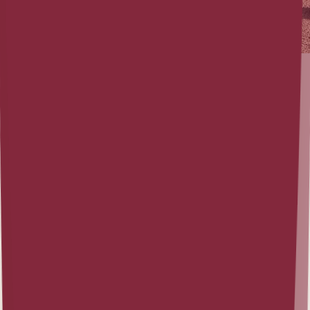
Eigenprojekt
1. März 2026 (Zuletzt aktualisiert am 27. Juli 2026)
|
3
min Lesezeit
Rückblick zur UX Winter School 2026
Die Winter School die mir die KMH GmbH ermöglichte ist
nun vorbei und alle vier Workshops waren super spannend und
sehr praxisnah. Ich konnte in jedem Workshop etwas Neues
dazu lernen und viele neue, inspirierende Persönlichkeiten
kennenlernen. Susan Rittel mit der ich gemeinsam an der UX
Summer School 2025 teilnahm, war sogar auch dabei!
Erfahre mehr
Eigenprojekt
21. Februar 2026 (Zuletzt aktualisiert am 27. Juli 2026)
|
2
min
Lesezeit