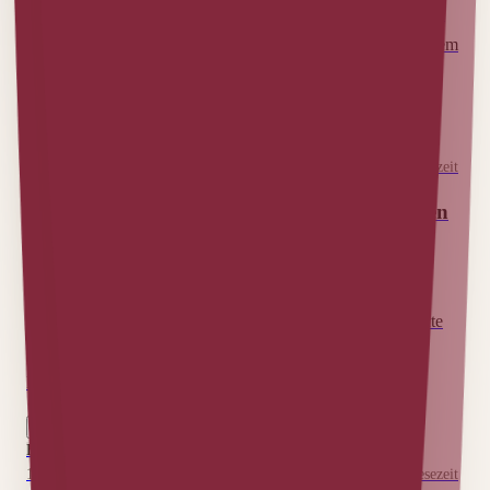
Schriftführers bei der German UPA und darauf, den Verband
im Hintergrund aktiv mitzugestalten. Dabei achte ich vor allem
auf Website, Sichtbarkeit und Konsistenz der Inhalte.
Erfahre mehr
Eigenprojekt
21. Januar 2026 (Zuletzt aktualisiert am 27. Juli 2026)
|
3
min Lesezeit
Learnings aus Interviews mit Fernstudierenden
Eine Zusammenfassung meiner Learnings aus einem
Design‑Thinking‑Projekt zum Thema Einsamkeit im
Fernstudium. Dabei habe ich gemerkt, wie viel Einfluss gute
Fragen auf die Qualität von Interviews haben und wie viel
Feingefühl dahintersteckt.
Erfahre mehr
Eigenprojekt
10. Januar 2026 (Zuletzt aktualisiert am 27. Juli 2026)
|
2
min Lesezeit