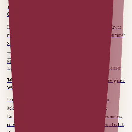
Warum ich mich für ein Ehrenamt bei der
German UPA entschieden habe
Ich wollte schon länger etwas Ehrenamtliches machen. Etwas,
hinter dem ich wirklich stehe. Durch die German UPA Summer
School hat sich genau diese Möglichkeit ergeben.
Erfahre mehr
Eigenprojekt
1. Januar 2026 (Zuletzt aktualisiert am 27. Juli 2026)
|
4
min Lesezeit
Was man mir nicht sagte, bevor ich UX-Designer
wurde
Ich bin nicht über den klassischen Weg ins UX-Design
gekommen. Vom Game Development über Full Stack
Entwicklung bis zum UI/UX-Designer hat sich einiges anders
entwickelt als geplant. Schließlich habe ich verstanden, das UI-