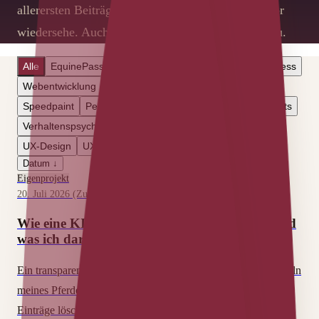
allerersten Beiträge in denen ich mich nach wie vor
wiedersehe. Auch das gehört zur Entwicklung dazu.
Alle
EquinePassion
Passion Browsergames
WordPress
Webentwicklung
Eigenprojekt
Illustration
Tutorials
Speedpaint
Persönliches
Reflexion
Schulung
Events
Verhaltenspsychologie
Ehrenamt
UX-Research
UX-Design
UX-Strategie
KI
Datum
↓
Eigenprojekt
20. Juli 2026 (Zuletzt aktualisiert am 27. Juli 2026)
|
5
min Lesezeit
Wie eine KI meine Datenbank gelöscht hat (und
was ich daraus gelernt habe)
Ein transparenter Bericht darüber, wie Claude beim Entwickeln
meines Pferdenamen-Registers versehentlich über 4000
Einträge löschte, wie wir sie zurückgeholt haben — und