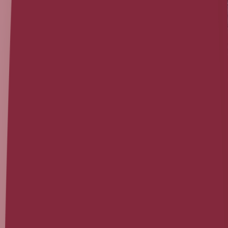
Eigenprojekt
10. Mai 2026 (Zuletzt aktualisiert am 27. Juli 2026)
|
3
min Lesezeit
Gedanken zur Dev Women Cologne 2026
Ein Abend unter Frauen aus der IT entwickelt sich anders als
gedacht und wirft eine Frage auf, die über das Thema
hinausgeht: Welche Rolle spielt Verhalten in Zusammenarbeit
und warum unterschätzen wir seine Auswirkungen so oft?
Erfahre mehr