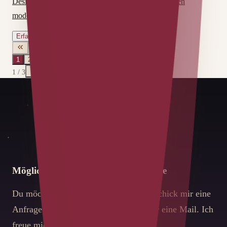
Design nicht ausschließlich das ästhethische Designen
moderner Interfaces bedeutet.
Erfahre mehr
1
2
3
1
/
3
Möglichkeiten zur Kontaktaufnahme
Du möchtest dich mit mir connecten? Schick mir eine
Anfrage auf LinkedIn oder schreibe mir eine Mail. Ich
freue mich über fachlichen Austausch.