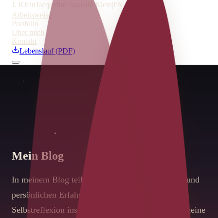
J. Klein
Jacqueline Isabelle Klein
|
EN
Arbeitsweise
Portfolio
Über mich
Kontakt
Lebenslauf (PDF)
Mein Blog
In meinem Blog teile ich meine rohen Gedanken und
persönlichen Erfahrungsberichte. Lass dich zur
Selbstreflexion inspirieren. Hier findest du auch meine