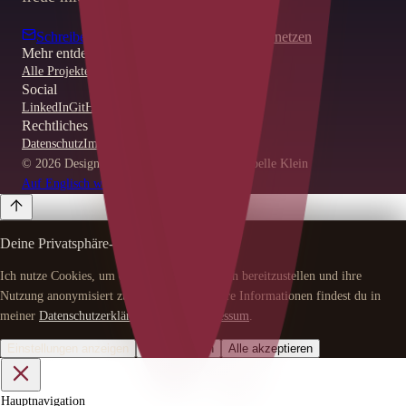
Schreibe mir via Mail
Auf LinkedIn vernetzen
Mehr entdecken
Alle Projekte
Blog
Social
LinkedIn
GitHub
Rechtliches
Datenschutz
Impressum
© 2026 Designed & Coded by Jacqueline Isabelle Klein
Auf Englisch wechseln
Deine Privatsphäre-Einstellungen
Ich nutze Cookies, um diese Website technisch bereitzustellen und ihre
Nutzung anonymisiert zu analysieren. Weitere Informationen findest du in
meiner
Datenschutzerklärung
und im
Impressum
.
Einstellungen anzeigen
Alle ablehnen
Alle akzeptieren
Hauptnavigation